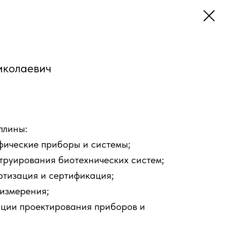
иколаевич
плины:
фические приборы и системы;
труирования биотехнических систем;
ртизация и сертификация;
измерения;
ции проектирования приборов и