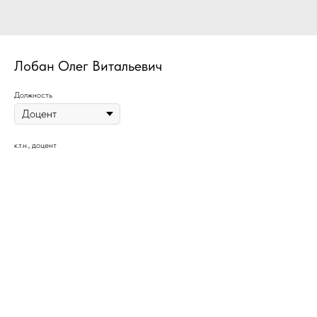
Лобан Олег Витальевич
Должность
к.т.н., доцент